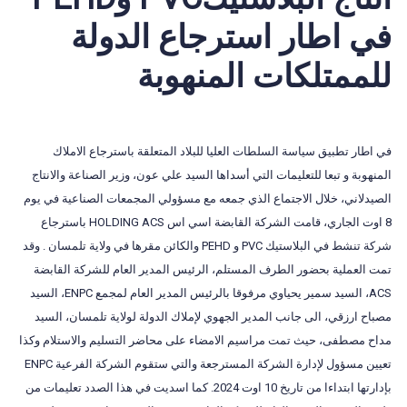
في اطار استرجاع الدولة
للممتلكات المنهوبة
في اطار تطبيق سياسة السلطات العليا للبلاد المتعلقة باسترجاع الاملاك
المنهوبة و تبعا للتعليمات التي أسداها السيد علي عون، وزير الصناعة والانتاج
الصيدلاني، خلال الاجتماع الذي جمعه مع مسؤولي المجمعات الصناعية في يوم
8 اوت الجاري، قامت الشركة القابضة اسي اس HOLDING ACS باسترجاع
شركة تنشط في البلاستيك PVC و PEHD والكائن مقرها في ولاية تلمسان . وقد
تمت العملية بحضور الطرف المستلم، الرئيس المدير العام للشركة القابضة
ACS، السيد سمير يحياوي مرفوقا بالرئيس المدير العام لمجمع ENPC، السيد
مصباح ارزقي، الى جانب المدير الجهوي لإملاك الدولة لولاية تلمسان، السيد
مداح مصطفى، حيث تمت مراسيم الامضاء على محاضر التسليم والاستلام وكذا
تعيين مسؤول لإدارة الشركة المسترجعة والتي ستقوم الشركة الفرعية ENPC
بإدارتها ابتداءا من تاريخ 10 اوت 2024. كما اسديت في هذا الصدد تعليمات من