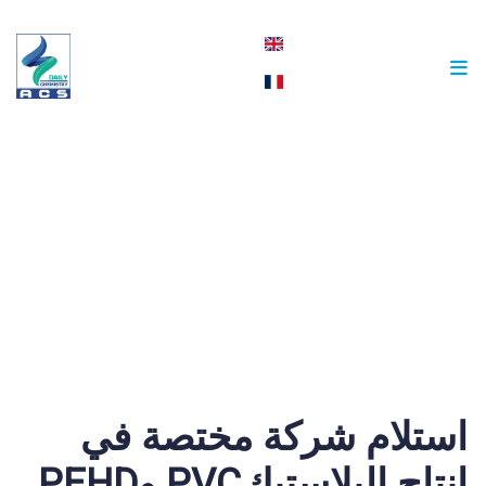
english
français
مقالات
استلام شركة مختصة في
انتاج البلاستيكPVC وPEHD