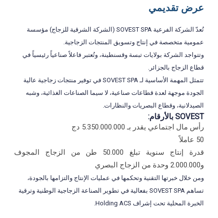
عرض تقديمي
تُعدّ الشركة الفرعية SOVEST SPA (الشركة الشرقية للزجاج) مؤسسة
عمومية متخصصة في إنتاج وتسويق المنتجات الزجاجية.
وتتواجد الشركة بولايات تبسة وقسنطينة، وتُعتبر فاعلاً صناعياً رئيسياً في
قطاع الزجاج بالجزائر.
تتمثل المهمة الأساسية لـ SOVEST SPA في توفير منتجات زجاجية عالية
الجودة موجهة لعدة قطاعات صناعية، لا سيما الصناعات الغذائية، وشبه
الصيدلانية، وقطاع البصريات والنظارات.
SOVEST بالأرقام:
رأس مال اجتماعي يقدر بـ 5.350.000.000 دج
50 عاملاً
قدرة إنتاج سنوية تبلغ 50.000 طن من الزجاج المجوف
و2.000.000 وحدة من الزجاج البصري
ومن خلال خبرتها التقنية وتحكمها في عمليات الإنتاج والتزامها بالجودة،
تساهم SOVEST SPA بفعالية في تطوير الصناعة الزجاجية الوطنية وترقية
الخبرة المحلية تحت إشراف Holding ACS.