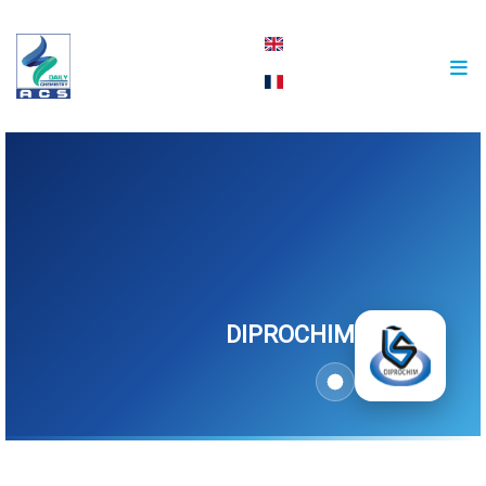
english
français
DIPROCHIM