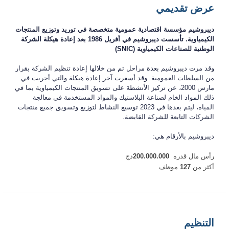
عرض تقديمي
ديبروشيم مؤسسة اقتصادية عمومية
متخصصة في توريد وتوزيع المنتجات
الكيمياوية. تأسست ديبروشيم في أفريل 1986 بعد إعادة هيكلة الشركة
الوطنية للصناعات الكيمياوية
(SNIC)
وقد مرت ديبروشيم ب
عدة مراحل تم من خلالها
إعادة تنظيم الشركة بقرار
من السلطات العمومية. وقد أسفرت آخر إعادة هيكلة والتي أجريت في
مارس 2000، عن تركيز الأنشطة على تسويق المنتجات الكيمياوية بما في
ذلك المواد الخام لصناعة البلاستيك والمواد المستخدمة في معالجة
المياه، ليتم بعدها في 2023 توسيع النشاط لتوزيع وتسويق جميع منتجات
الشركات التابعة للشركة القابضة.
ديبروشيم بالأرقام هي:
رأس مال قدره
200.000.000
دج
أكثر من
127
موظف
التنظيم