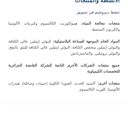
الأنشطة والمنتجات
تنشط ديبروشيم في تسويق:
منتجات معالجة المياه:
هيبوكلوريت الكالسيوم وكبريتات الألومينا
والكربون المنشط.
المواد الخام الموجهة للصناعة البلاستيكية:
البولي إيثيلين عالي الكثافة
والبولي إيثيلين منخفض الكثافة، البولي إيثيلين عالي الكثافة للبثق بالنفخ،
والبولي بروبيلين، والماسترباتش.
جميع منتجات الشركات الأخرى التابعة للشركة القابضة الجزائرية
للتخصصات الكيمياوية
منتجات أخرى:
أكسيد الحديد، الصودا الكاوية (حبيبات وسائلة)، هيدرات
الألومينا، كلوريد الكالسيوم