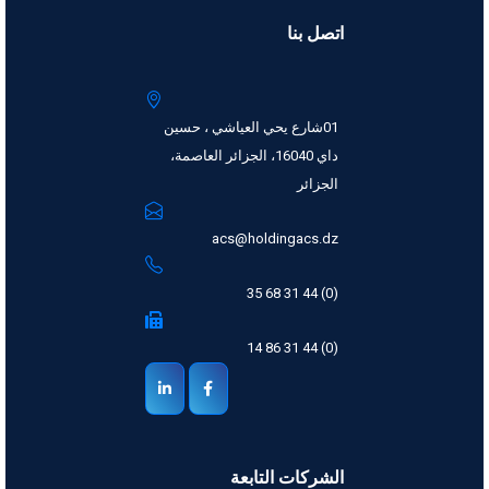
اتصل بنا
01شارع يحي العياشي ، حسين
داي 16040، الجزائر العاصمة،
الجزائر
acs@holdingacs.dz
(0) 44 31 68 35
(0) 44 31 86 14
الشركات التابعة