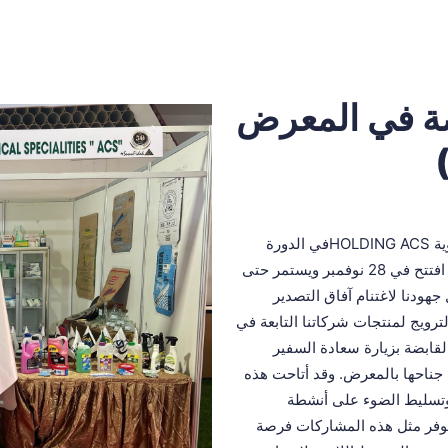
ضة في المعرض
تشارك الشركة القابضة الجزائرية للتخصصات الكيمياوية HOLDING ACSفي الدورة
الثانية والثلاثين من معرض داكار التجاري الدولي الذي افتتح في 28 نوفمبر ويستمر حتى
 نواصل جهودنا لاغتنام آفاق التصدير
ترويج لمنتجات شركاتنا التابعة في
قابضة بزيارة سعادة السفير
 جناحها بالمعرض. وقد أتاحت هذه
 وتسليط الضوء على أنشطة
توفر مثل هذه المشاركات فرصة