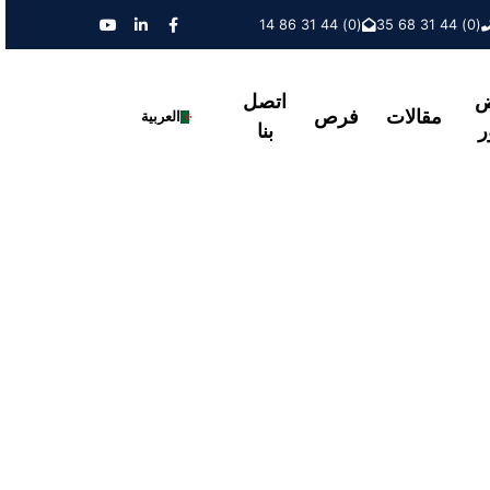
(0) 44 31 86 14
(0) 44 31 68 35
ض
اتصل
مقالات
فرص
العربية
ر
بنا