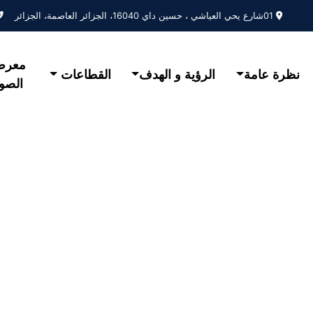
01شارع يحي العياشي ، حسين داي 16040، الجزائر العاصمة، الجزائر
معر
نظرة عامة
الرؤية و الهدف
القطاعات
الصو