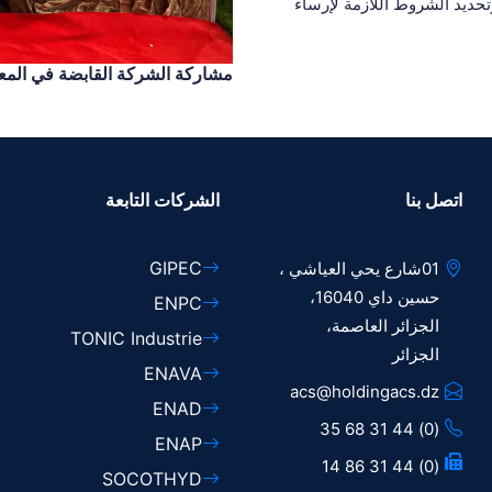
ديد الشروط اللازمة لإرساء
مشاركة الشركة القابضة في المعرض ا
اتصل بنا
الشركات التابعة
GIPEC
01شارع يحي العياشي ،
حسين داي 16040،
ENPC
الجزائر العاصمة،
TONIC Industrie
الجزائر
ENAVA
acs@holdingacs.dz
ENAD
(0) 44 31 68 35
ENAP
(0) 44 31 86 14
SOCOTHYD