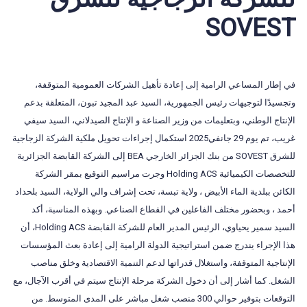
SOVEST
في إطار المساعي الرامية إلى إعادة تأهيل الشركات العمومية المتوقفة،
وتجسيدًا لتوجيهات رئيس الجمهورية، السيد عبد المجيد تبون، المتعلقة بدعم
الإنتاج الوطني، وبتعليمات من وزير الصناعة و الإنتاج الصيدلاني، السيد سيفي
غريب، تم يوم 29 جانفي2025 استكمال إجراءات تحويل ملكية الشركة الزجاجية
للشرق SOVEST من بنك الجزائر الخارجي BEA إلى الشركة القابضة الجزائرية
للتخصصات الكيميائية Holding ACS وجرت مراسيم التوقيع بمقر الشركة
الكائن ببلدية الماء الأبيض ، ولاية تبسة، تحت إشراف والي الولاية، السيد بلحداد
أحمد ، وبحضور مختلف الفاعلين في القطاع الصناعي. وبهذه المناسبة، أكد
السيد سمير يحياوي، الرئيس المدير العام للشركة القابضة Holding ACS، أن
هذا الإجراء يندرج ضمن استراتيجية الدولة الرامية إلى إعادة بعث المؤسسات
الإنتاجية المتوقفة، واستغلال قدراتها لدعم التنمية الاقتصادية وخلق مناصب
الشغل. كما أشار إلى أن دخول الشركة مرحلة الإنتاج سيتم في أقرب الآجال، مع
التوقعات بتوفير حوالي 300 منصب شغل مباشر على المدى المتوسط. من