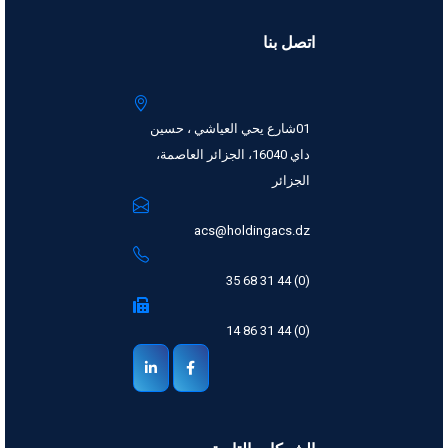
اتصل بنا
01شارع يحي العياشي ، حسين
داي 16040، الجزائر العاصمة،
الجزائر
acs@holdingacs.dz
(0) 44 31 68 35
(0) 44 31 86 14