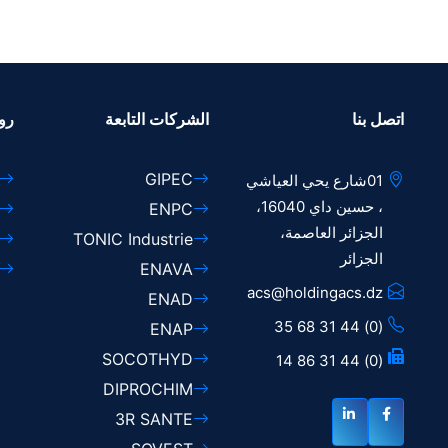
اتصل بنا
الشركات التابعة
رو
GIPEC
01شارع يحي العياشي
، حسين داي 16040،
ENPC
الجزائر العاصمة،
TONIC Industrie
الجزائر
ENAVA
acs@holdingacs.dz
ENAD
(0) 44 31 68 35
ENAP
SOCOTHYD
(0) 44 31 86 14
DIPROCHIM
3R SANTE