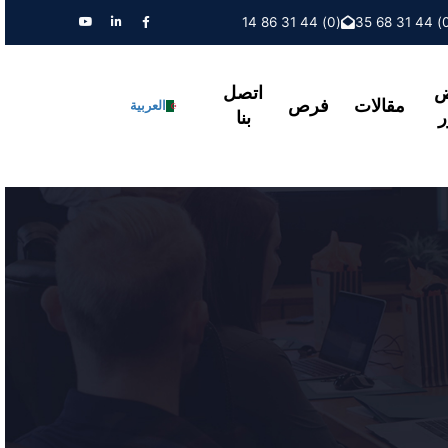
(0) 44 31 86 14
ض
اتصل
مقالات
فرص
العربية
ر
بنا