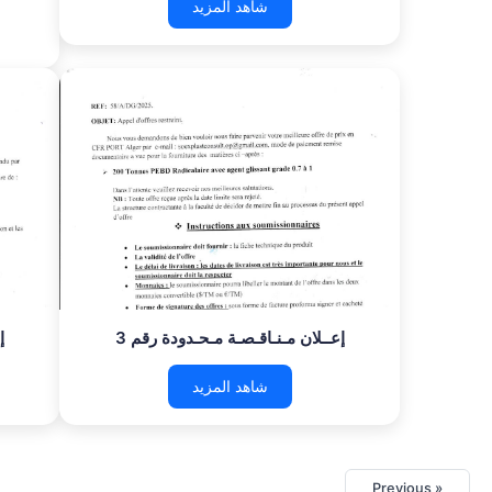
شاهد المزيد
إعــلان مـنـاقـصـة مـحـدودة رقم 3
إ
شاهد المزيد
« Previous