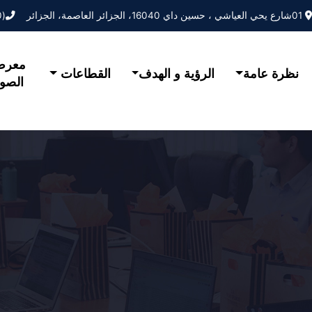
01شارع يحي العياشي ، حسين داي 16040، الجزائر العاصمة، الجزائر
(0) 44 31 68 35
معر
نظرة عامة
الرؤية و الهدف
القطاعات
الصو